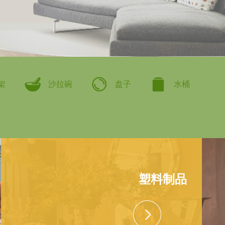
架
沙拉碗
盘子
水桶
塑料制品