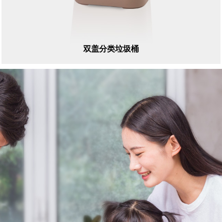
双盖分类垃圾桶