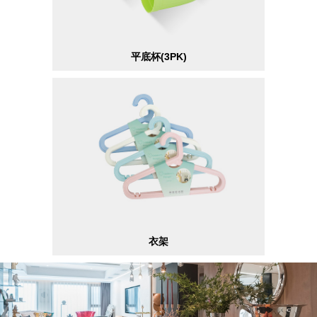
平底杯(3PK)
衣架