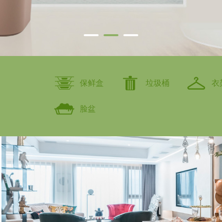
保鲜盒
垃圾桶
衣
脸盆