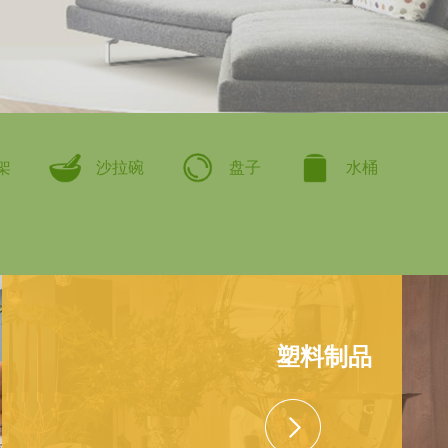
架
沙拉碗
盘子
水桶
塑料制品